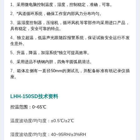
1、
采用微电脑控制温度，湿度，控制稳定，准确，可靠。
2、
*风道循环系统，确保工作室内部风力分布均匀。
3、
温湿度控制器，压缩机，循环风机等零部件均采用进口产品，
具有稳定，安全可靠的特点。
4、
独立超温，低温声光跟随踪报警系统，保证试验安全运行不发
生意外。
5、
升温，降温，加湿系统*独立可提高效率。
6、
采用进品不锈钢内胆，四角半圆弧易清洁。
7、
箱体左侧有一直径
50mm
的测试孔，并配备标准有纸记录仪插
座。
LHH-150SD技术资料
控温范围：0~65℃
温度波动度/均匀度：±0.5℃/±2℃
湿度波动度/均匀度：40~95RH/±3%RH