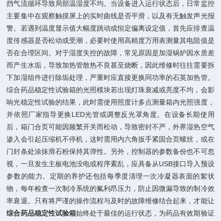
挡气流循环导致局部温湿度不均。当设备进入运行状态后，日常监控
主要集中在观察触摸屏上的实时曲线是否平滑，以及有无触发声光报
警。若遇到温度显示值大幅度跳动或恒定偏离设定值，首先应排查温
度传感器是否松动或受潮，必要时使用高精度万用表测量其电阻值是
否在合理区间。对于湿度失控的故障，常见原因是加湿锅炉因水质差
而产生水垢，导致加热管散热不良甚至烧断，因此维修时往往需要拆
下加湿组件进行除垢处理，严重时应直接更换同功率的石英加热管。
综合药品稳定性试验箱的光照模块若出现灯珠衰减或亮度不均，会影
响光稳定性试验的结果，此时需使用照度计多点测量箱内光照强度，
并依照厂家指导更换LED光管或调整反光罩角度。在设备长期使用
后，箱门合页可能因频繁开关而松动，导致密封不严，外界湿热空气
渗入会引起压缩机不停机，这时需用内六角扳手紧固合页螺丝，或在
门封条处涂抹滑石粉保持其弹性。另外，控制器的参数备份也不可忽
视，一旦发生主板电池没电或程序紊乱，应具备从USB接口导入预设
参数的能力。定期的养护还包括每季度清理一次冷凝器表面的絮状
物，每年检查一次制冷系统的氟利昂压力，防止因微漏导致的制冷效
率衰退。只有将严谨的操作流程与及时的故障维修结合起来，才能让
综合药品稳定性试验箱
始终处于最佳的运行状态，为药品有效期验证