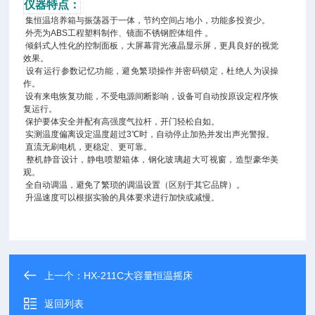
仪器特点：
集恒温培养箱与振荡器于一体，节约空间占地小，功能多投资少。
外壳为ABS工程塑料制作、镜面不锈钢腔体组件 。
倾斜式人性化的控制面板，大屏幕背光液晶显示屏，更具良好的视觉
效果。
设有运行参数记忆功能，避免繁琐操作并密码锁定，杜绝人为误操
作。
设有来电恢复功能，不受电源间断影响，设备可自动按原设定程序恢
复运行。
保护要体安全并配有高强度气拉杆，开门轻松自如。
实测温度偏离设定温度超过3℃时，自动停止加热并发出声光警报。
直流无刷电机，更稳定、更可靠。
整机静音设计，静电喷塑箱体，钢化玻璃超大可视窗，造型豪华美
观。
全自动调温，避免了繁琐的调温设置（区别于其它品牌）。
升温速度可以根据实验的具体要求进行加快或减慢。
上一个：
HX-211C大容量恒温摇床
返回列表