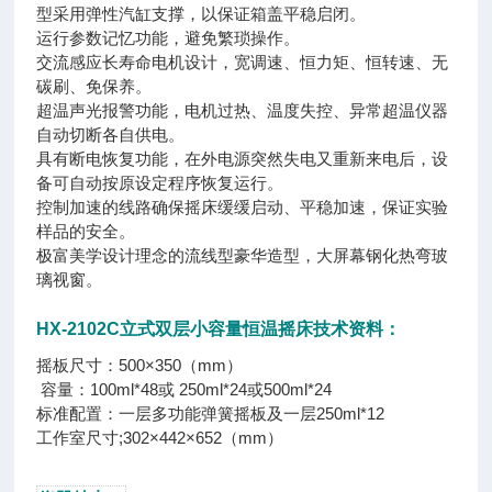
型采用弹性汽缸支撑，以保证箱盖平稳启闭。
运行参数记忆功能，避免繁琐操作。
交流感应长寿命电机设计，宽调速、恒力矩、恒转速、无
碳刷、免保养。
超温声光报警功能，电机过热、温度失控、异常超温仪器
自动切断各自供电。
具有断电恢复功能，在外电源突然失电又重新来电后，设
备可自动按原设定程序恢复运行。
控制加速的线路确保摇床缓缓启动、平稳加速，保证实验
样品的安全。
极富美学设计理念的流线型豪华造型，大屏幕钢化热弯玻
璃视窗。
HX-2102C立式双层小容量恒温摇床
技术资料：
摇板尺寸：500×350（mm）
容量：100ml*48或 250ml*24或500ml*24
标准配置：一层多功能弹簧摇板及一层250ml*12
工作室尺寸;302×442×652（mm）