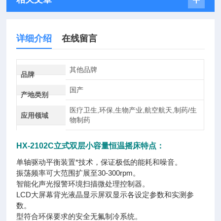
详细介绍
在线留言
其他品牌
品牌
国产
产地类别
医疗卫生,环保,生物产业,航空航天,制药/生
应用领域
物制药
HX-2102C立式双层小容量恒温摇床
特点：
单轴驱动平衡装置*技术，保证极低的能耗和噪音。
振荡频率可大范围扩展至30-300rpm。
智能化声光报警环境扫描微处理控制器。
LCD大屏幕背光液晶显示屏双显示各设定参数和实测参
数。
型符合环保要求的安全无氟制冷系统。