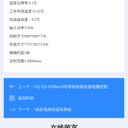
温度分辨率 0.1℃
工作环境温度+5-35℃
恒温波动度：
0.5℃
输入功率570W
内胆尺寸600*600*750
外形尺寸775*785*1100
载物托架3块
定时范围1-9999min
上一个：
CQ CS CHWco2培养箱智能化微电脑控制
返回列表
下一个：
*供应电热恒温培养箱
在线留言