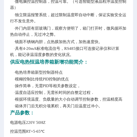
·微电脑控温控制器，控温可靠。（可选智能型液晶程序温度控制
器）
·独立限温报警系统，超过限制温度即自动中断，保证实验安全运
行不发生意外。
·外门内层有层玻璃门，观察方便明了，箱门打开时，微风循环加
热自动停止，无过冲之弊。
·镜面不锈钢内胆，点热膜加热方式，加热速度快。
·具有4-20mA标准电流信号，RS485接口可连接记录仪和计算
机，能记录温湿度参数的变化状况。
供应电热恒温培养箱
新增功能简介：
·电热培养箱新型控制器特点
·模糊控制比传统PID控制的优点
·操作简单，无需PID等相关参数设定，
·温度自适应控制，无需长时间的自整定过程．
·根据环境温度、负载量的大小自动调节控制参数，控温精度高
·箱体开门后无积分项累积，再关门后温度过冲小。
产品参数：
电源电压220V 50HZ
控温范围RT+5-65℃