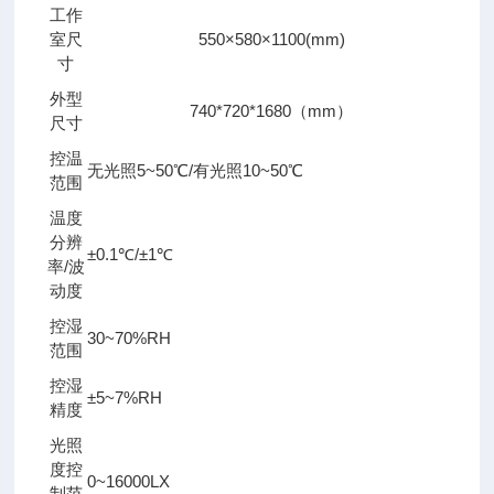
工作
室尺
550×580×1100(mm)
寸
外型
740*720*1680（mm）
尺寸
控温
无光照5~50℃/有光照10~50℃
范围
温度
分辨
±0.1℃/±1℃
率/波
动度
控湿
30~70%RH
范围
控湿
±5~7%RH
精度
光照
度控
0~16000LX
制范