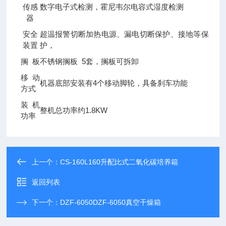
传感
数字电子式检测，霍尼韦尔电容式湿度检测
器
安全
超温报警切断加热电源、漏电切断保护、接地等保
装置
护，
搁 板
不锈钢搁板 5套，搁板可拆卸
移动
机器底部安装有4个移动脚轮，具备刹车功能
方式
装机
整机总功率约1.8KW
功率
上一个：
CS-160L160升配比式二氧化碳培养箱
返回列表
下一个：
DZF-6050DZF-6050真空干燥箱