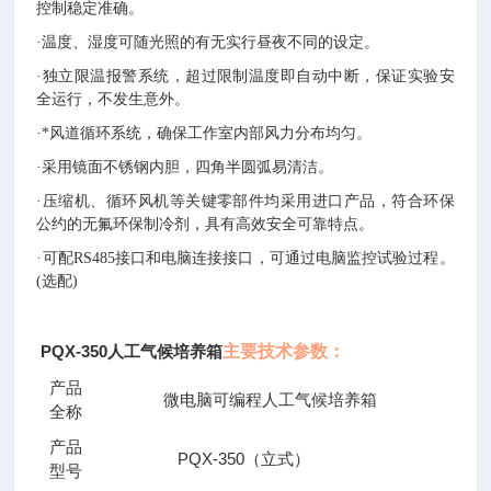
控制稳定准确。
·
温度
、湿度
可随光照的有无实行昼夜不同的设定。
·
独立限温报警系统，超过限制温度即自动中断，保证实验安
全运行，不发生意外。
·
*风道循环系统，确保工作室内部风力分布均匀。
·
采用镜面不锈钢内胆，四角半圆弧易清洁。
·
压缩机、循环风机等关键零部件均
采
用
进口
产品，
符合环保
公约的无氟环保制冷剂，
具有
高效
安全可靠特点。
·可配RS485
接口和电脑连接接口，可通过电脑监控试验过程。
(选配)
PQX-350人工气候培养箱
主要技术参数：
产品
微电脑可编程人工气候培养箱
全称
产品
PQX-350（立式）
型号