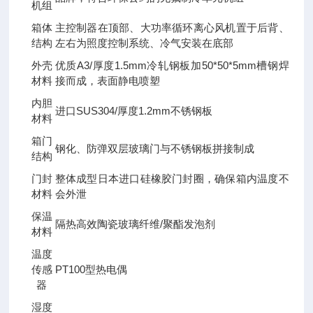
机组
箱体
主控制器在顶部、大功率循环离心风机置于后背、
结构
左右为照度控制系统、冷气安装在底部
外壳
优质A3/厚度1.5mm冷轧钢板加50*50*5mm槽钢焊
材料
接而成，表面静电喷塑
内胆
进口SUS304/厚度1.2mm不锈钢板
材料
箱门
钢化、防弹双层玻璃门与不锈钢板拼接制成
结构
门封
整体成型日本进口硅橡胶门封圈，确保箱内温度不
材料
会外泄
保温
隔热高效陶瓷玻璃纤维/聚酯发泡剂
材料
温度
传感
PT100型热电偶
器
湿度