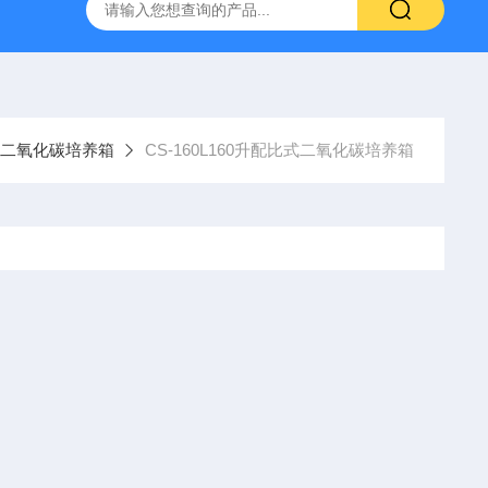
）
HX-2102CHX-2102C立式双层小容量恒温摇床
DZf-6
二氧化碳培养箱
CS-160L160升配比式二氧化碳培养箱