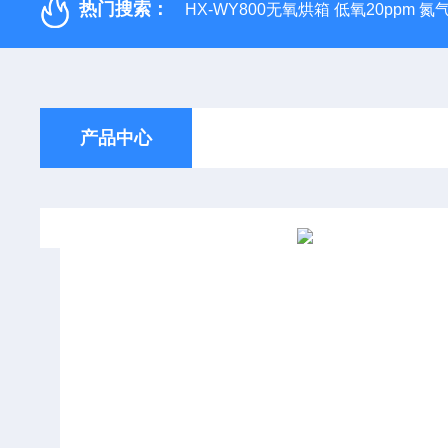
热门搜索：
HX-WY800无氧烘箱 低氧20ppm 氮
产品中心