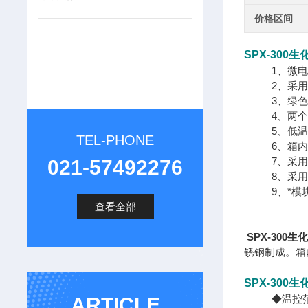
价格区间
SPX-30
1、微电脑
2、采用便
3、绿色产
4、两个温
5、低温补
TEL-PHONE
6、箱内照
7、采用国
021-57492276
8、采用低
9、*模块化
查看全部
SPX-300
锈钢制成。箱
SPX-300
◆温控范围
ARTICLE