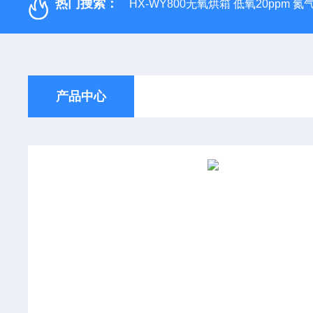
热门搜索：
HX-WY800无氧烘箱 低氧20ppm 氮
产品中心