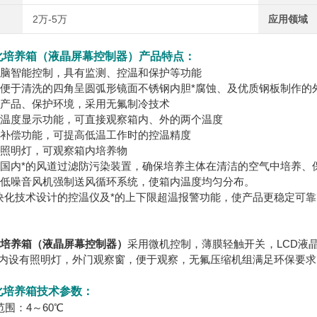
2万-5万
应用领域
0生化培养箱（液晶屏幕控制器）产品特点：
智能控制，具有监测、控温和保护等功能
于清洗的四角呈圆弧形镜面不锈钢内胆*腐蚀、及优质钢板制作的
品、保护环境，采用无氟制冷技术
度显示功能，可直接观察箱内、外的两个温度
偿功能，可提高低温工作时的控温精度
明灯，可观察箱内培养物
内*的风道过滤防污染装置，确保培养主体在清洁的空气中培养、
噪音风机强制送风循环系统，使箱内温度均匀分布。
技术设计的控温仪及*的上下限超温报警功能，使产品更稳定可靠
生化培养箱（液晶屏幕控制器）
采用微机控制，薄膜轻触开关，LCD液
内设有照明灯，外门观察窗，便于观察，无氟压缩机组满足环保要求
生化培养箱技术参数：
：4～60℃