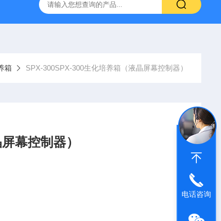
）
HX-2102CHX-2102C立式双层小容量恒温摇床
DZf-6
养箱
SPX-300SPX-300生化培养箱（液晶屏幕控制器）
液晶屏幕控制器）
电话咨询