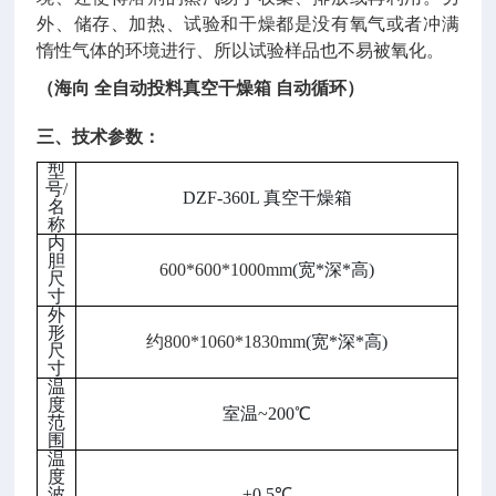
外、储存、加热、试验和干燥都是没有氧气或者冲满
惰性气体的环境进行、所以试验样品也不易被氧化。
（
海向 全自动投料真空干燥箱 自动循环
）
三
、
技术参数
：
型
号/
DZF-360L 真空干燥箱
名
（
海
称
向
内
全
胆
600*600*1000mm
(宽*深*高)
尺
自
寸
动
外
投
形
约800*1060*1830mm
(宽*深*高)
尺
料
寸
真
温
空
度
室温~200℃
范
干
围
燥
温
度
箱
波
±0.5℃