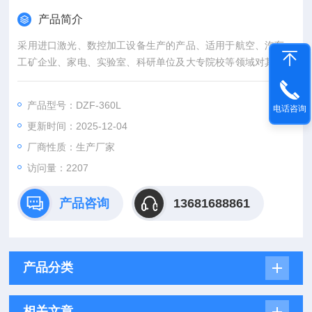
产品简介
采用进口激光、数控加工设备生产的产品、适用于航空、汽车、
工矿企业、家电、实验室、科研单位及大专院校等领域对其产品
及材料进行高温烘烤、温度干燥、低真空密封试验、无氧处理，
高温去应力、高温固化、烘培熔蜡、灭菌、脱泡用。
产品型号：DZF-360L
电话咨询
（海向 全自动投料真空干燥箱 自动循环）
更新时间：2025-12-04
厂商性质：生产厂家
访问量：2207
产品咨询
13681688861
产品分类
相关文章