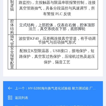
制
路监控)，主按触器与限温串联报警控制，连接
逻
真空管路抽气，具备分段温控与风速调节，所
辑
有警报 PLC 反馈
腔
体
立式结构，上部腔体，仪表在右侧，腔体顶部
结
法兰，真空系统在下部，底部脚轮
构
抽
波纹管KF40，压差阀连接真空管道，有手动调
气
节抽气与自动抽气形式
管
安
配独立K型限温器，USB接口，接地保护，短
全
报
路保护，真空泵过热保护，压缩机过热及超压
警
保护，隔音工艺
配
置
上一个：
HY-5280海向换气老化试验箱 耐力测试箱 厂家直销
返回列表