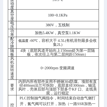
自
动
动
度
真
循
空
100~0.1KPa
环
）
度
电
380V，五线制
压
功
加热5.4KW，真空泵1.1KW
率
配
-60
，容积大于
4.5L(有机溶剂最多会收
低温度
℃
冷
集2L)
阱
隔
4块（底部风道开始向上150mm处为第一层隔
板
板，依次往上与第二层间距150mm）
风
机
旋
0~2000rpm 变频调速
转
速
度
内胆内所有部件采用不锈钢304防腐。项部有直
要
径400mm法兰可拆卸，底部直径300mm，轴流
求
风叶，壳体后部与顶部下部多个KF 口、走线美
观，运行稳定
PLC控制抽气阀指令，时间结束自动放气侧打
开，氮气阀可以打开，加热（一路SSR加热一
控