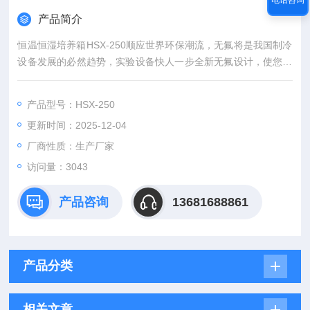
产品简介
恒温恒湿培养箱HSX-250顺应世界环保潮流，无氟将是我国制冷
设备发展的必然趋势，实验设备快人一步全新无氟设计，使您始
终走在健康生活的前面。品牌压缩机和循环风机，效率高、能耗
低。不仅促进节能，而且使用寿命长，可将噪声降至更低限度，
产品型号：HSX-250
与传统低温设备相比，降温时间减少40%以上。 设备出现异常情
更新时间：2025-12-04
况时可通过语音通知用户，实现远程报警，实现无人实验。
厂商性质：生产厂家
访问量：3043
产品咨询
13681688861
产品分类
相关文章