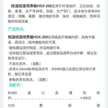
恒温恒湿培养箱HSX-250
适用于环境保护、卫生防痉、药
检、家畜、水产等科研、院校、生产部门、是水体分析和800
测定，细菌、霉菌、微生物的培养、保存、植物栽培、育种试
验的恒温设备。
产品特点:
恒温恒湿培养箱HSX-250
采用镜面不锈钢内胆，四角半圆
弧，易清洁，箱内搁板间距可调。
·微电脑温度控制器，控温精确可靠。
·设有独立限温报警系统，超过限制温度即自动中断，保证实
验安全运行，
不发生意外。（选配）
·具有4-20mA标准电流信号，RS485接口连接记录仪和计算
机，能记录温度
参数的变化状况。（选配）
选配件：
RS485接口及通讯软
件。。。。。。。。。。。。。。.。。。。。。
400元
￥
USB数据接