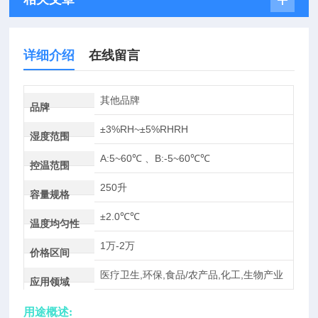
详细介绍
在线留言
其他品牌
品牌
±3%RH~±5%RHRH
湿度范围
A:5~60℃ 、B:-5~60℃℃
控温范围
250升
容量规格
±2.0℃℃
温度均匀性
1万-2万
价格区间
医疗卫生,环保,食品/农产品,化工,生物产业
应用领域
用途概述: