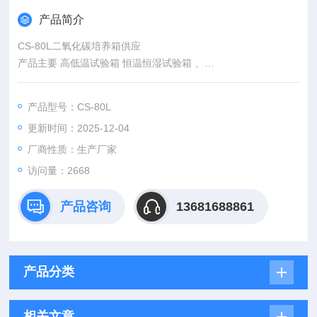
产品简介
CS-80L二氧化碳培养箱供应
产品主要 高低温试验箱 恒温恒湿试验箱 、
台式真空干燥箱,实验室真空干燥箱,高精度真空干燥箱,数显真
空干燥箱,数显电热鼓风干燥箱,智能电热鼓风干燥箱、
产品型号：CS-80L
生化培养箱、霉菌培养箱、恒温恒湿箱、光照气候箱
更新时间：2025-12-04
、人工气候箱、二氧化碳培养箱、电热恒温培养箱、
隔水式恒温培养箱、鼓风干燥箱、立式鼓风干燥箱、
厂商性质：生产厂家
高温鼓风干燥箱、真空干燥箱、干燥培养两用箱、恒温水槽、
访问量：2668
恒温水
产品咨询
13681688861
产品分类
相关文章