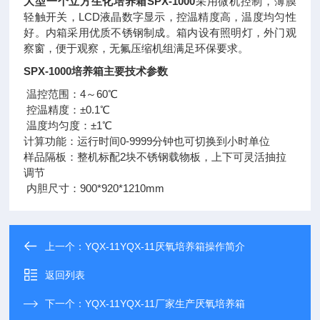
大型一个立方生化培养箱SPX-1000
采用微机控制，薄膜
轻触开关，LCD液晶数字显示，控温精度高，温度均匀性
好。内箱采用优质不锈钢制成。箱内设有照明灯，外门观
察窗，便于观察，无氟压缩机组满足环保要求。
SPX-1000培养箱主要技术参数
温控范围：4～60℃
控温精度：±0.1℃
温度均匀度：±1℃
计算功能：运行时间0-9999分钟也可切换到小时单位
样品隔板：整机标配2块不锈钢载物板，上下可灵活抽拉
调节
内胆尺寸：900*920*1210mm
上一个：
YQX-11YQX-11厌氧培养箱操作简介
返回列表
下一个：
YQX-11YQX-11厂家生产厌氧培养箱