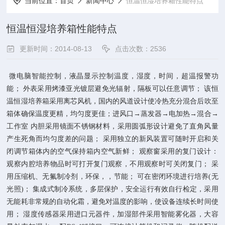
当前位置：
首页
新闻中心
恒温恒湿培养箱性能特点
恒温恒湿培养箱性能特点
更新时间：2014-08-13
点击次数：2536
微电脑智能控制，液晶显示控制温度，湿度，时间，超温报警功
能； 外表采用烤漆亚光镀层避免光辐射，隔板可以任意调节； 该恒
温恒湿培养箱采用离芯风机，国内的风道设计使冷热充分混合后吹至
箱体确保温度更精，均匀度更佳；进风口→蒸发器→电加热→混合→
工作室 内胆采用镜面不锈钢材料，采用圆弧形设计避免了直角风量
产生死角而均匀度差的问题； 采用独立的新风装置可随时开启和关
闭调节箱体内的空气保持箱内空气新鲜； 观察窗采用的复门设计：
观察内腔培养物品时可打开复门观察，不用观察时可关闭复门； 采
用压缩机、无氟制冷剂，环保，，节能； 可在密闭环境进行培养(无
光照)； 集成式制冷系统，多层保护，安全运行有效自行检定，采用
无能耗非常规的自动化霜，避免对温度的影响，使设备连续长时间使
用； 湿度传感器采用进口元器件，加湿部件采用智能雾化器，大容