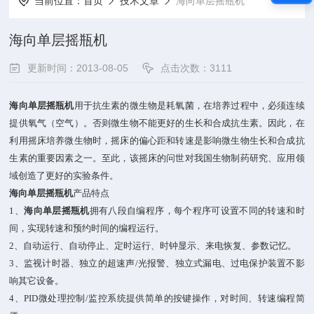
当前位置：
首页
技术文章
海向单层摇瓶机
海向单层摇瓶机
更新时间：2013-08-05
点击次数：3111
海向单层摇瓶机
用于抗生素的微生物是耗氧菌，在培养过程中，必须连续
提供氧气（空气）。否则微生物不能更好的生长和合成抗生素。因此，在
利用摇床培养微生物时，摇床的偏心距和转速是影响微生物生长和合成抗
生素的重要因素之一。至此，该摇床的问世对我国生物制药研究、应用领
域创造了更好的实验条件。
海向单层摇瓶机
产品特点
1、
海向单层摇瓶机
拥有
八段自编程序，每个程序可设置不同的转速和时
间，实现转速和预约时间的编程运行。
2、自动运行、自动停止、定时运行、时钟显示、来电恢复、参数记忆。
3、监视计时器、独立的超速声
/
光报警、独立式漏电、过电保护装置不影
响其它设备。
4、PID
微处理控制
/
监控系统提供简单的按键操作，对时间、转速编程简