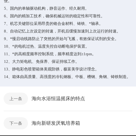
便。
5、
国内的单轴驱动机构，静音运作、经久耐用。
6、
国内的精加工技术，确保机械运转的稳定性和可靠性。
7、
机芯关键部位采用昂贵的铬合金材料、铸铁、*轴承。
8、
自动记忆上次设定的转速，开机后缓慢加速到上次运行的转速。
9、
*慢启动线路防止了突然的开始与飞溅，有效保证试剂的安全。
10、
*的电机过热、温度失控自动断电保护装置。
11、*的高精度频率控制系统，频率精度达到±
1rpm
。
12、
大力矩电机、免保养、保证持续工作。
13、
静电彩色喷塑箱体美观防锈，极富美学设计理念。
14、
箱体由高质量、高强度的冷轧钢板、中板、槽钢、角钢、铸铁制造。
海向水浴恒温摇床的特点
上一条
海向新研发厌氧培养箱
下一条