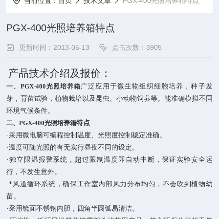
当前位置：
首页
技术文章
PGX-400光照培养箱特点
PGX-400光照培养箱特点
更新时间：2013-05-13
点击次数：3905
产品技术介绍及报价：
一、
PGX-
40
0
光照培养箱
广泛应用于微生物组织细胞培养，种子发
芽，育苗试验，植物栽培以及昆虫、小动物饲养等。能准确模拟不同
环境气候条件。
二、
PGX-
40
0
光照培养箱
特点
·
采用微电脑可编程控制温度、
光照度
控制稳定准确。
·
温度可随光照的有无实行昼夜不同的设定。
·
独立限温报警系统，超过限制温度即自动中断，保证实验安全运
行，不发生意外。
·
*风道循环系统，确保工作室内部风力分布均匀，不会吹到植物幼
苗。
·
采用镜面不锈钢内胆，四角半圆弧易清洁。