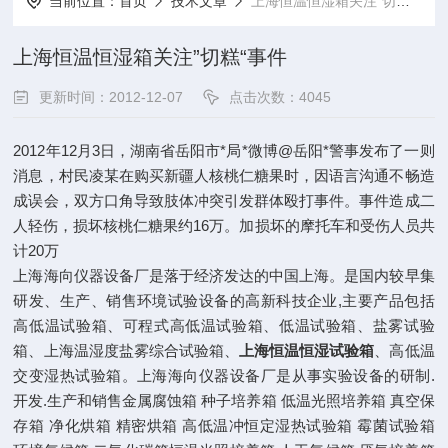
当前位置：
首页
技术文章
上海恒温恒湿箱关注”切糕“事件
上海恒温恒湿箱关注”切糕“事件
更新时间：2012-12-07
点击次数：4045
2012年12月3日，湖南省岳阳市*局*微博@岳阳*警事发布了一则
消息，村民凌某在购买新疆人核桃仁糖果时，因语言沟通不畅造
成误会，双方口角导致肢体冲突引发群体殴打事件。事件造成二
人轻伤，损坏核桃仁糖果约16万。加损坏的摩托车和受伤人员共
计20万
上海海向仪器设备厂是落于经济发达的中国上海。是国内较早集
研发、生产、销售环境试验设备的高新科技企业,主要产品包括
高低温试验箱、可程式高低温试验箱、低温试验箱、盐雾试验
箱、上海温湿度盐雾综合试验箱、
上海恒温恒湿试验箱
、高低温
交变湿热试验箱。上海海向仪器设备厂是从事实验设备的研制.
开发.生产和销售金属腐蚀箱 种子培养箱 低温光照培养箱 真空保
存箱 净化烘箱 精密烘箱 高低温冲恒定湿热试验箱 霉菌试验箱