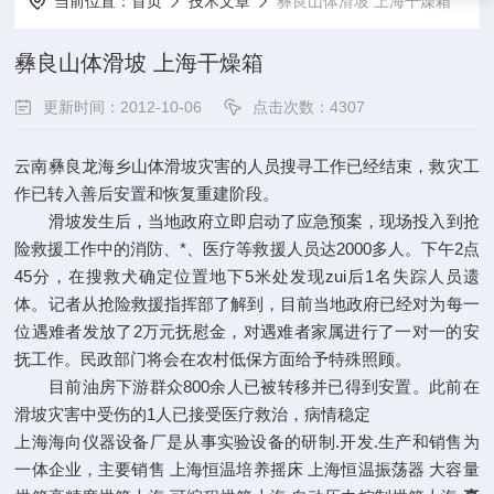
当前位置：
首页
技术文章
彝良山体滑坡 上海干燥箱
彝良山体滑坡 上海干燥箱
更新时间：2012-10-06
点击次数：4307
云南彝良龙海乡山体滑坡灾害的人员搜寻工作已经结束，救灾工
作已转入善后安置和恢复重建阶段。
滑坡发生后，当地政府立即启动了应急预案，现场投入到抢
险救援工作中的消防、*、医疗等救援人员达2000多人。下午2点
45分，在搜救犬确定位置地下5米处发现zui后1名失踪人员遗
体。记者从抢险救援指挥部了解到，目前当地政府已经对为每一
位遇难者发放了2万元抚慰金，对遇难者家属进行了一对一的安
抚工作。民政部门将会在农村低保方面给予特殊照顾。
目前油房下游群众800余人已被转移并已得到安置。此前在
滑坡灾害中受伤的1人已接受医疗救治，病情稳定
上海海向仪器设备厂是从事实验设备的研制.开发.生产和销售为
一体企业，主要销售 上海恒温培养摇床 上海恒温振荡器 大容量