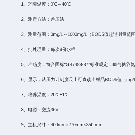
1、环境温度：0℃～40℃
2、测定方法：差压法
3、测量范围：0mg/L～1000mg/L（BOD5值超过测量
4、批处理量：每次8份水样
5、准确度：符合国标“GB7488-87”标准规定：葡萄糖谷氨酸标
6、显示：从压力计刻度尺上可直读出样品BOD5值（mg/
7、培养温度：20℃±1℃
8、电源：交流36V
9、主机尺寸：400mm×270mm×350mm