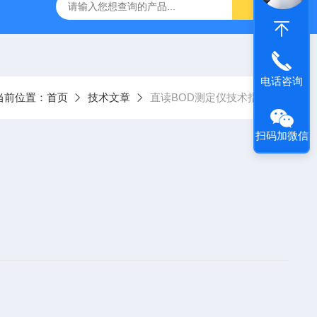
）
HX-2102CHX-2102C立式双层小容量恒温摇床
DZf-6
电话咨询
当前位置：
首页
技术文章
直读BOD测定仪技术指标
扫码加微信