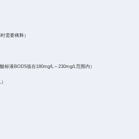
范围时需要稀释）
液BOD5值在180mg/L～230mg/L范围内）
L）